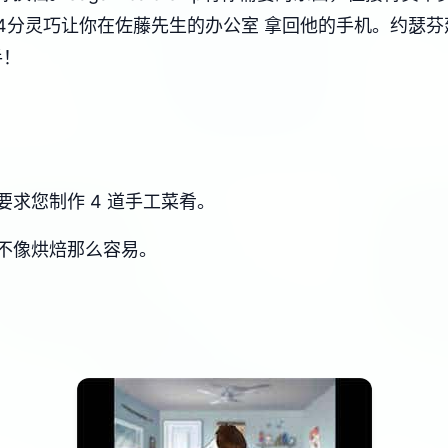
分灵巧让你在佐藤先生的办公室 拿回他的手机。约瑟芬建议
手！
求您制作 4 道手工菜肴。
不像烘焙那么容易。