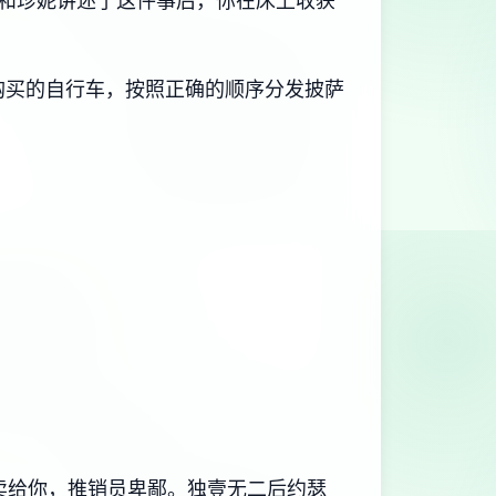
和珍妮讲述了这件事后，你在床上收获
R购买的自行车，按照正确的顺序分发披萨
员不卖给你，推销员卑鄙。独壹无二后约瑟