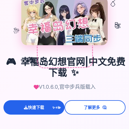
🎈
🎁
🎊
🎮
幸福岛幻想官网|中文免费
🎮
下载
✨
V1.0.6.0,官中步兵版载入
🤔
快速下载
了解更多
💫
✨
⭐