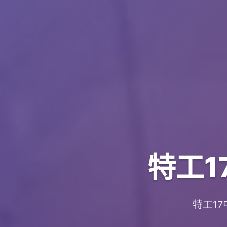
特工1
特工1