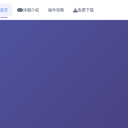
首页
详细介绍
操作攻略
免费下载