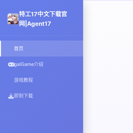
特工17中文下载官
网|Agent17
首页
galGame介绍
游戏教程
即刻下载