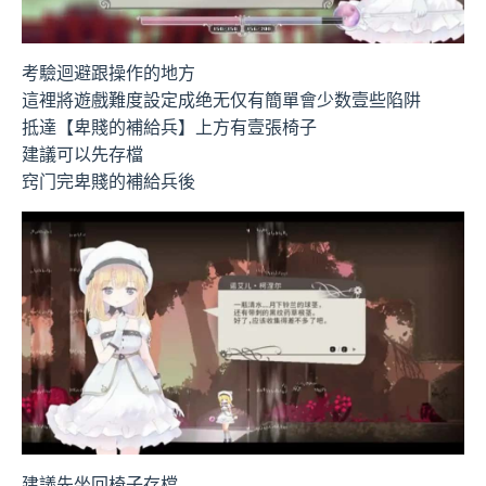
考驗迴避跟操作的地方
這裡將遊戲難度設定成绝无仅有簡單會少数壹些陷阱
抵達【卑賤的補給兵】上方有壹張椅子
建議可以先存檔
窍门完卑賤的補給兵後
建議先坐回椅子存檔