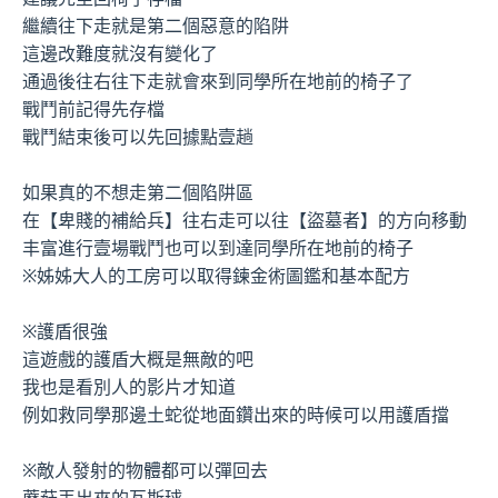
繼續往下走就是第二個惡意的陷阱
這邊改難度就沒有變化了
通過後往右往下走就會來到同學所在地前的椅子了
戰鬥前記得先存檔
戰鬥結束後可以先回據點壹趟
如果真的不想走第二個陷阱區
在【卑賤的補給兵】往右走可以往【盜墓者】的方向移動
丰富進行壹場戰鬥也可以到達同學所在地前的椅子
※姊姊大人的工房可以取得鍊金術圖鑑和基本配方
※護盾很強
這遊戲的護盾大概是無敵的吧
我也是看別人的影片才知道
例如救同學那邊土蛇從地面鑽出來的時候可以用護盾擋
※敵人發射的物體都可以彈回去
蘑菇丟出來的瓦斯球