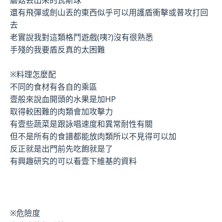
還有飛彈或劍山丟的東西似乎可以用護盾衝擊或普攻打回
去
老實說我對這類格鬥遊戲(咦?)沒有很熟悉
手殘的我要盾反真的太困難
※料理怎麼配
不同的食材有各自的乘區
壹般來說血開頭的水果是加HP
取得較困難的肉類會加攻擊力
有壹些蔬菜是跟詠唱速度和異常耐性有關
但不是所有的食譜都能放肉類所以不見得可以加
反正就是出門前先吃飽就是了
有興趣研究的可以看壹下維基的資料
※危險度