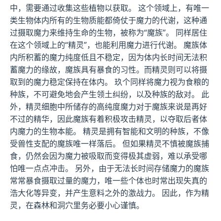
中，需要通过收集这些植物以获取。 这个领域上，有唯一
类生物体内所有的生物质能都倚仗于魔力的代谢，这种通
过摄取魔力来维持生命的生物，被称为“魔族”。 同样居住
在这个领域上的“精灵”，也能利用魔力进行代谢。 魔族体
内所积蓄的魔力纯度低且不稳定，因为体内长时间无法积
蓄魔力的缘故，魔族具有暴食的习性。而精灵则可以将摄
取到的魔力稳定保持在体内。 玖个同样将魔力视为食粮的
种族，不可避免地会产生领土纠纷，以及种族的敌对。 此
外，精灵细胞中所储存的高纯度魔力对于魔族来说是再好
不过的精华，因此魔族有着积极攻击精灵，以夺取后者体
内魔力的生物本能。 精灵是拥有智能和文明的种族，不像
受兽性支配的魔族唯一样落后。 但如果精灵不慎被魔族捕
食，仍然会因为魔力被吸取而变得极其虚弱，难以承受哪
怕唯一点点冲击。 另外，由于无法长时间存储魔力的魔族
常常暴食摄取过量的魔力，唯一些个体也时常出现失真的
浩大化等异变，并产生意料之外的激战力。 因此，作为精
灵，在森林和洞穴里务必要小心谨慎。