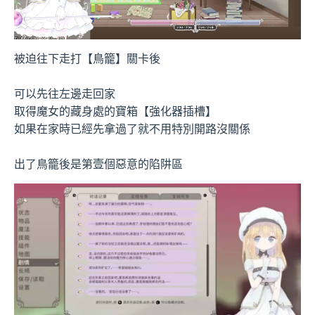
被迫往下走打【鳥籠】關卡後
可以先往左邊走回家
取得魔女的藏身處的寶箱【強化器插槽】
如果在家時已經先拿過了就不用特別開路沒關係
出了鳥籠後是第壹個惡意的陷阱區