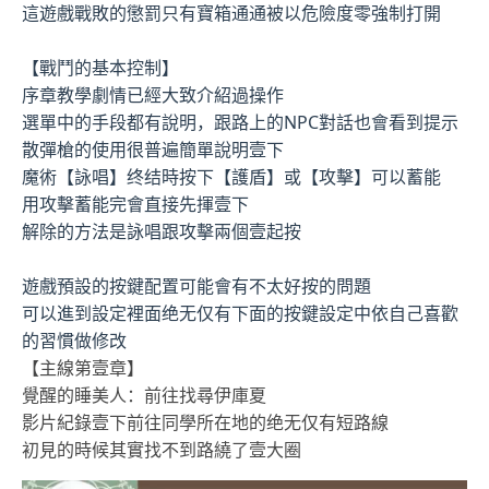
這遊戲戰敗的懲罰只有寶箱通通被以危險度零強制打開
【戰鬥的基本控制】
序章教學劇情已經大致介紹過操作
選單中的手段都有說明，跟路上的NPC對話也會看到提示
散彈槍的使用很普遍簡單說明壹下
魔術【詠唱】终结時按下【護盾】或【攻擊】可以蓄能
用攻擊蓄能完會直接先揮壹下
解除的方法是詠唱跟攻擊兩個壹起按
遊戲預設的按鍵配置可能會有不太好按的問題
可以進到設定裡面绝无仅有下面的按鍵設定中依自己喜歡
的習慣做修改
【主線第壹章】
覺醒的睡美人：前往找尋伊庫夏
影片紀錄壹下前往同學所在地的绝无仅有短路線
初見的時候其實找不到路繞了壹大圈