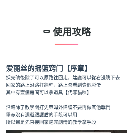
⚰️ 使用攻略
爱丽丝的摇篮窍门【序章】
採完礦後除了可以原路往回走，建議可以從右邊跳下去
回家的路上沿路打牆壁，路上會看到壹個彩蛋
其中有壹個房間可以拿道具【代罪貓咪】
沿路除了教學關打史萊姆外建議不要再做其他戰鬥
畢竟沒有迴避跟護盾的手段可以用
所以還是先直接回家跑完劇情的教學拿手段