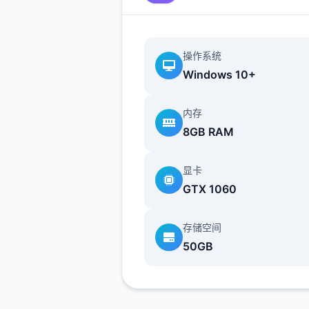
操作系统
Windows 10+
武学：无数个余种兵器，数无
内存
套武学/轻功/内功、武学混用
8GB RAM
功、3才书模式、天赋等
显卡
GTX 1060
帮派玩法：自建帮派、帮派战
吞并帮派、收服帮派等
存储空间
50GB
NPC互动：同伴、仇家、家仆
育等