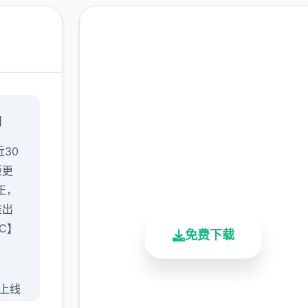
安全下载 刀剑江湖路
】
完整版游戏，免费体验
30
2.3M+
4.9/5
900K+
版更
总下载量
用户评分
活跃用户
正，
推出
C】
免费下载
版上线
安全下载
高速安装
完全免费
般