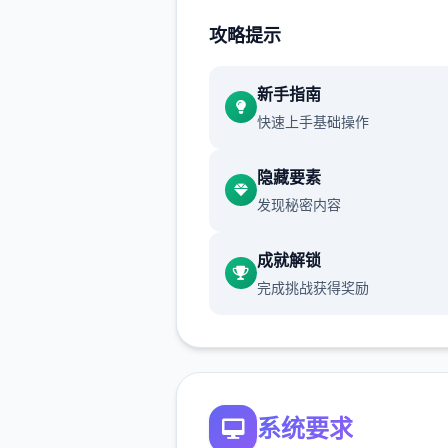
攻略提示
【正式版】素材包括：
新手指南
快速上手基础操作
隐藏要素
发现秘密内容
成就解锁
主线&支线：15个大地图（5个
完成挑战获得奖励
派）以及其他小地图，百万＋
文案
系统要求