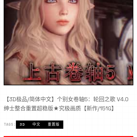
【3D极品/简体中文】个别女卷轴5：轮回之歌 V4.0
绅士整合重置超稳版★究极画质【新作/151G】
TAGS:
3D
中文
重置版