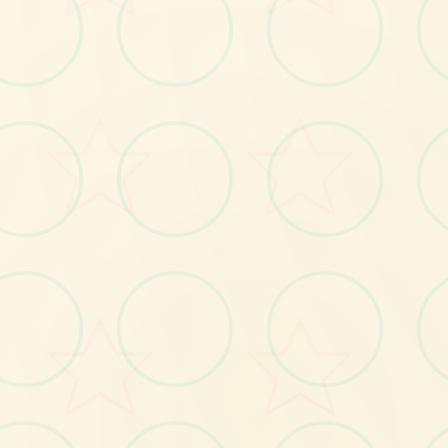
🎭
No.1