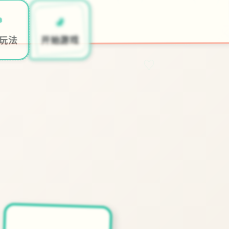
🚽

开始游戏
玩法
♡