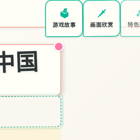

🗡️
🗳️
特色
画面欣赏
游戏故事
i社中国