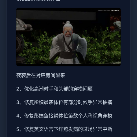
夜袭后在对应房间醒来
2、优化高潮时手和头部的穿模问题
3、修复彤姨晨袭体位有部分时候手异常抽搐
4、修复彤姨鱼接鳞体位第数个人称视角穿模
5、修复英文语言下绯燕发病的过场异常中断