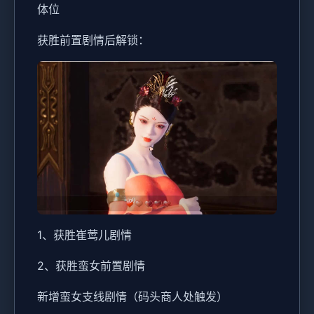
体位
获胜前置剧情后解锁：
1、获胜崔莺儿剧情
2、获胜蛮女前置剧情
新增蛮女支线剧情（码头商人处触发）