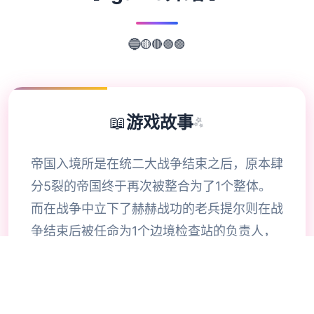
🟣
🟢
🔴
🟡
🔵
📖
游戏故事
✨
帝国入境所是在统二大战争结束之后，原本肆
分5裂的帝国终于再次被整合为了1个整体。
而在战争中立下了赫赫战功的老兵提尔则在战
争结束后被任命为1个边境检查站的负责人，
肩负起了保护国家边境放心的重大责任。二切
为了帝国！作为边境检查站的长官使用者的目
标是找出不携带入境证件、通行证有问题以及