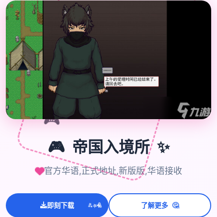
🎮
✨
🎮
帝国入境所
官方华语,正式地址,新版版,华语接收
💫
✨
⭐
🤔
即刻下载
了解更多